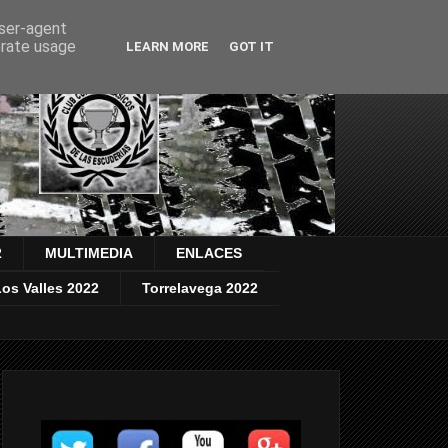
user-agent
erate usage
LEARN MORE
GOT IT
2
MULTIMEDIA
ENLACES
os Valles 2022
Torrelavega 2022