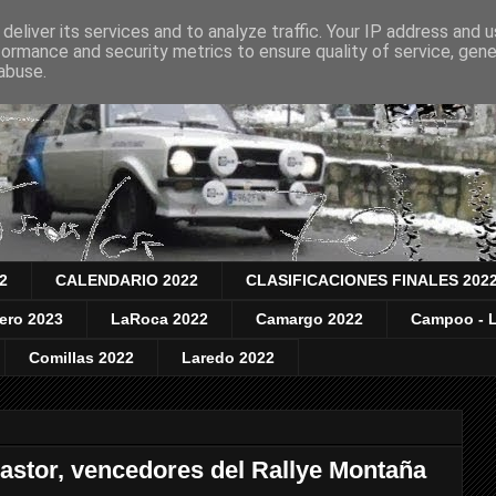
deliver its services and to analyze traffic. Your IP address and 
formance and security metrics to ensure quality of service, gen
abuse.
2
CALENDARIO 2022
CLASIFICACIONES FINALES 202
nero 2023
LaRoca 2022
Camargo 2022
Campoo - L
Comillas 2022
Laredo 2022
Pastor, vencedores del Rallye Montaña