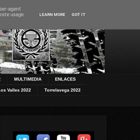
user-agent
erate usage
LEARN MORE
GOT IT
2
MULTIMEDIA
ENLACES
os Valles 2022
Torrelavega 2022