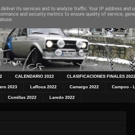
deliver its services and to analyze traffic. Your IP address and 
formance and security metrics to ensure quality of service, gen
abuse.
2
CALENDARIO 2022
CLASIFICACIONES FINALES 202
nero 2023
LaRoca 2022
Camargo 2022
Campoo - L
Comillas 2022
Laredo 2022